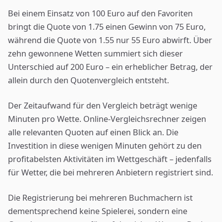
Bei einem Einsatz von 100 Euro auf den Favoriten
bringt die Quote von 1.75 einen Gewinn von 75 Euro,
während die Quote von 1.55 nur 55 Euro abwirft. Über
zehn gewonnene Wetten summiert sich dieser
Unterschied auf 200 Euro – ein erheblicher Betrag, der
allein durch den Quotenvergleich entsteht.
Der Zeitaufwand für den Vergleich beträgt wenige
Minuten pro Wette. Online-Vergleichsrechner zeigen
alle relevanten Quoten auf einen Blick an. Die
Investition in diese wenigen Minuten gehört zu den
profitabelsten Aktivitäten im Wettgeschäft – jedenfalls
für Wetter, die bei mehreren Anbietern registriert sind.
Die Registrierung bei mehreren Buchmachern ist
dementsprechend keine Spielerei, sondern eine