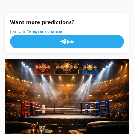
Want more predictions?
Join our
Telegram channel
Join