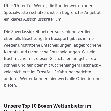
Über/Unter. Für Wetter, die Rundenwetten oder
Spezialwetten schätzen, ist ein begrenztes Angebot
ein klares Ausschlusskriterium.
Die Zuverlässigkeit bei der Auszahlung verdient
ebenfalls Beachtung. Im Boxsport gibt es immer
wieder umstrittene Entscheidungen, abgebrochene
Kämpfe und technische Entscheidungen. Wie ein
Buchmacher mit diesen Grenzfällen umgeht – ob
schnell und fair oder mit wochenlangem Hickhack –
zeigt sich erst im Ernstfall. Erfahrungsberichte
anderer Wetter können hier wertvolle Orientierung
bieten.
Unsere Top 10 Boxen Wettanbieter im