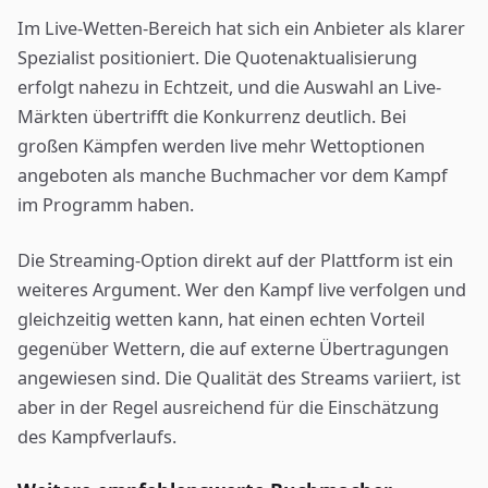
Im Live-Wetten-Bereich hat sich ein Anbieter als klarer
Spezialist positioniert. Die Quotenaktualisierung
erfolgt nahezu in Echtzeit, und die Auswahl an Live-
Märkten übertrifft die Konkurrenz deutlich. Bei
großen Kämpfen werden live mehr Wettoptionen
angeboten als manche Buchmacher vor dem Kampf
im Programm haben.
Die Streaming-Option direkt auf der Plattform ist ein
weiteres Argument. Wer den Kampf live verfolgen und
gleichzeitig wetten kann, hat einen echten Vorteil
gegenüber Wettern, die auf externe Übertragungen
angewiesen sind. Die Qualität des Streams variiert, ist
aber in der Regel ausreichend für die Einschätzung
des Kampfverlaufs.