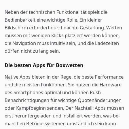
Neben der technischen Funktionalität spielt die
Bedienbarkeit eine wichtige Rolle. Ein kleiner
Bildschirm erfordert durchdachte Gestaltung: Wetten
müssen mit wenigen Klicks platziert werden können,
die Navigation muss intuitiv sein, und die Ladezeiten
dürfen nicht zu lang sein.
Die besten Apps für Boxwetten
Native Apps bieten in der Regel die beste Performance
und die meisten Funktionen. Sie nutzen die Hardware
des Smartphones optimal und können Push-
Benachrichtigungen für wichtige Quotenänderungen
oder Kampfbeginn senden. Der Nachteil: Apps müssen
erst heruntergeladen und installiert werden, was bei
manchen Betriebssystemen umständlich sein kann.