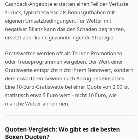
Cashback-Angebote erstatten einen Teil der Verluste
zurück, typischerweise als Bonusguthaben mit
eigenen Umsatzbedingungen. Für Wetter mit
negativer Bilanz kann das den Schaden begrenzen,
ersetzt aber keine gewinnbringende Strategie.
Gratiswetten werden oft als Teil von Promotionen
oder Treueprogrammen vergeben. Der Wert einer
Gratiswette entspricht nicht ihrem Nennwert, sondern
dem erwarteten Gewinn nach Abzug des Einsatzes.
Eine 10-Euro-Gratiswette bei einer Quote von 2.00 ist
statistisch etwa 5 Euro wert – nicht 10 Euro, wie
manche Wetter annehmen.
Quoten-Vergleich: Wo gibt es die besten
Boxen Quoten?