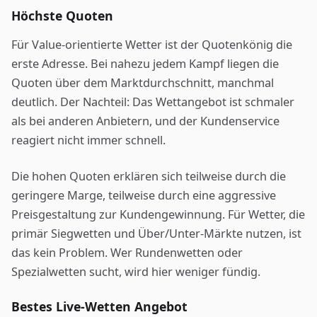
Höchste Quoten
Für Value-orientierte Wetter ist der Quotenkönig die
erste Adresse. Bei nahezu jedem Kampf liegen die
Quoten über dem Marktdurchschnitt, manchmal
deutlich. Der Nachteil: Das Wettangebot ist schmaler
als bei anderen Anbietern, und der Kundenservice
reagiert nicht immer schnell.
Die hohen Quoten erklären sich teilweise durch die
geringere Marge, teilweise durch eine aggressive
Preisgestaltung zur Kundengewinnung. Für Wetter, die
primär Siegwetten und Über/Unter-Märkte nutzen, ist
das kein Problem. Wer Rundenwetten oder
Spezialwetten sucht, wird hier weniger fündig.
Bestes Live-Wetten Angebot