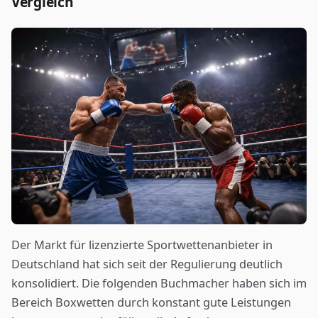
Vergleich
Der Markt für lizenzierte Sportwettenanbieter in
Deutschland hat sich seit der Regulierung deutlich
konsolidiert. Die folgenden Buchmacher haben sich im
Bereich Boxwetten durch konstant gute Leistungen