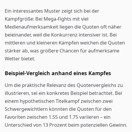
Ein interessantes Muster zeigt sich bei der
Kampfgröße: Bei Mega-Fights mit viel
Medienaufmerksamkeit liegen die Quoten oft näher
beieinander, weil die Konkurrenz intensiver ist. Bei
mittleren und kleineren Kämpfen weichen die Quoten
stärker ab, was größere Chancen für aufmerksame
Wetter bietet.
Beispiel-Vergleich anhand eines Kampfes
Um die praktische Relevanz des Quotenvergleichs zu
illustrieren, sei ein konkretes Beispiel betrachtet. Bei
einem hypothetischen Titelkampf zwischen zwei
Schwergewichtlern könnten die Quoten für den
Favoriten zwischen 1.55 und 1.75 variieren – ein
Unterschied von 13 Prozent beim potenziellen Gewinn.