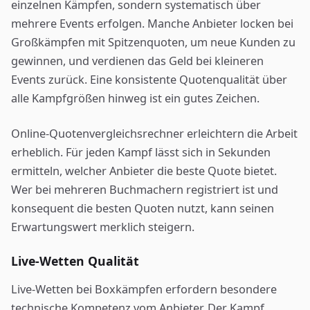
einzelnen Kämpfen, sondern systematisch über
mehrere Events erfolgen. Manche Anbieter locken bei
Großkämpfen mit Spitzenquoten, um neue Kunden zu
gewinnen, und verdienen das Geld bei kleineren
Events zurück. Eine konsistente Quotenqualität über
alle Kampfgrößen hinweg ist ein gutes Zeichen.
Online-Quotenvergleichsrechner erleichtern die Arbeit
erheblich. Für jeden Kampf lässt sich in Sekunden
ermitteln, welcher Anbieter die beste Quote bietet.
Wer bei mehreren Buchmachern registriert ist und
konsequent die besten Quoten nutzt, kann seinen
Erwartungswert merklich steigern.
Live-Wetten Qualität
Live-Wetten bei Boxkämpfen erfordern besondere
technische Kompetenz vom Anbieter. Der Kampf