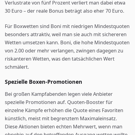
Verlustrate von fünf Prozent verliert man dabei etwa
30 Euro – der reale Bonus beträgt also eher 70 Euro.
Für Boxwetten sind Boni mit niedrigen Mindestquoten
besonders attraktiv, weil man sie auch mit sichereren
Wetten umsetzen kann. Boni, die hohe Mindestquoten
von 2.00 oder mehr verlangen, zwingen dagegen zu
riskanteren Wetten, was den tatsächlichen Wert
schmälert.
Spezielle Boxen-Promotionen
Bei großen Kampfabenden legen viele Anbieter
spezielle Promotionen auf. Quoten-Booster für
einzelne Kämpfe erhöhen die Quote eines Favoriten
künstlich, meist mit begrenztem Maximaleinsatz.
Diese Aktionen bieten echten Mehrwert, wenn man
ohnehin auf den betreffenden Ausgang wetten wollte.